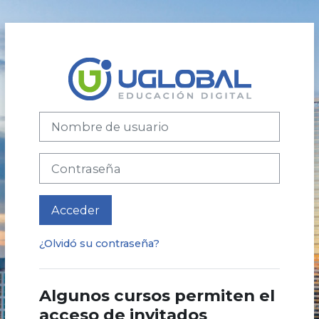
Salta al contenido principal
Entrar a Camp
Nombre de usuario
Contraseña
Acceder
¿Olvidó su contraseña?
Algunos cursos permiten el
acceso de invitados